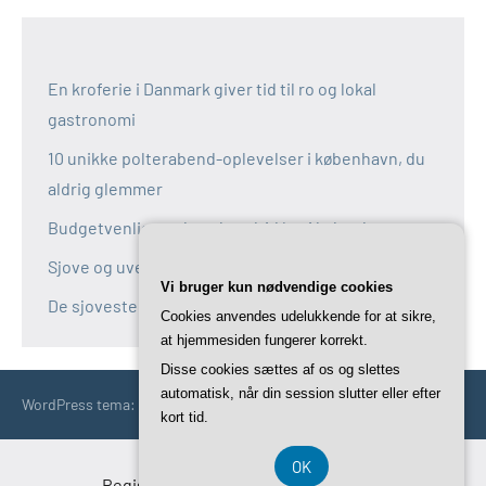
En kroferie i Danmark giver tid til ro og lokal
gastronomi
10 unikke polterabend-oplevelser i københavn, du
aldrig glemmer
Budgetvenlige polterabend-idéer i københavn
Sjove og uventede polterabend-idéer i københavn
Vi bruger kun nødvendige cookies
De sjoveste aktiviteter til polterabend i københavn
Cookies anvendes udelukkende for at sikre,
at hjemmesiden fungerer korrekt.
Disse cookies sættes af os og slettes
automatisk, når din session slutter eller efter
WordPress tema: Occasio by ThemeZee.
kort tid.
OK
Registreringsnummer DK-37 40 77 39