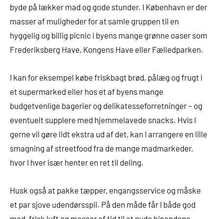
byde på lækker mad og gode stunder. I København er der
masser af muligheder for at samle gruppen til en
hyggelig og billig picnic i byens mange grønne oaser som
Frederiksberg Have, Kongens Have eller Fælledparken.
I kan for eksempel købe friskbagt brød, pålæg og frugt i
et supermarked eller hos et af byens mange
budgetvenlige bagerier og delikatesseforretninger – og
eventuelt supplere med hjemmelavede snacks. Hvis I
gerne vil gøre lidt ekstra ud af det, kan I arrangere en lille
smagning af streetfood fra de mange madmarkeder,
hvor I hver især henter en ret til deling.
Husk også at pakke tæpper, engangsservice og måske
et par sjove udendørsspil. På den måde får I både god
mad, frisk luft og masser af tid til at nyde hinandens