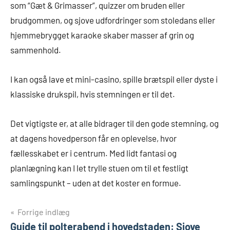
som “Gæt & Grimasser”, quizzer om bruden eller
brudgommen, og sjove udfordringer som stoledans eller
hjemmebrygget karaoke skaber masser af grin og
sammenhold.
I kan også lave et mini-casino, spille brætspil eller dyste i
klassiske drukspil, hvis stemningen er til det.
Det vigtigste er, at alle bidrager til den gode stemning, og
at dagens hovedperson får en oplevelse, hvor
fællesskabet er i centrum. Med lidt fantasi og
planlægning kan I let trylle stuen om til et festligt
samlingspunkt – uden at det koster en formue.
Indlægsnavigation
Forrige indlæg
Guide til polterabend i hovedstaden: Sjove