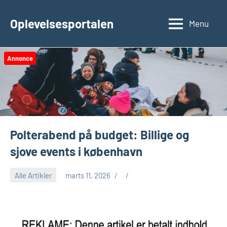
Videre
til
Oplevelsesportalen
Menu
indhold
Annonce
Polterabend på budget: Billige og
sjove events i københavn
Alle Artikler
marts 11, 2026