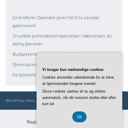
En kroferie i Danmark giver tid til ro og lokal
gastronomi
10 unikke polterabend-oplevelser i københavn, du
aldrig glemmer
Budgetvenlige polterabend-idéer i københavn
Sjove og uventede polterabend-idéer i københavn
Vi bruger kun nødvendige cookies
De sjoveste aktiviteter til polterabend i københavn
Cookies anvendes udelukkende for at sikre,
at hjemmesiden fungerer korrekt.
Disse cookies sættes af os og slettes
automatisk, når din session slutter eller efter
WordPress tema: Occasio by ThemeZee.
kort tid.
OK
Registreringsnummer DK-37 40 77 39