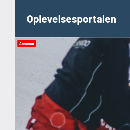
Videre
til
Oplevelsesportalen
indhold
Annonce