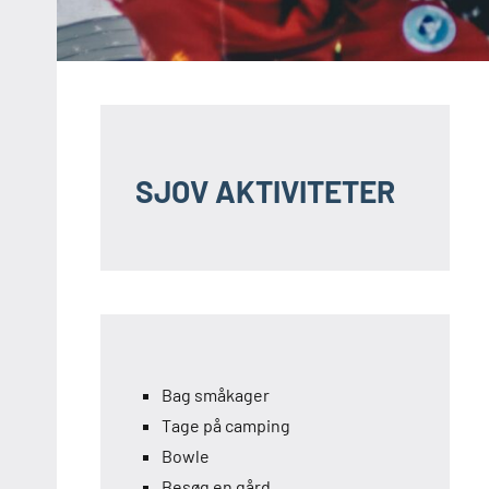
SJOV AKTIVITETER
Bag småkager
Tage på camping
Bowle
Besøg en gård