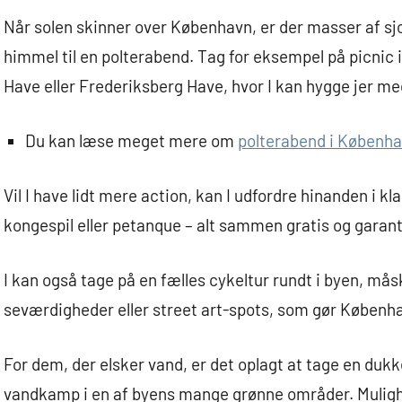
Når solen skinner over København, er der masser af sjo
himmel til en polterabend. Tag for eksempel på picni
Have eller Frederiksberg Have, hvor I kan hygge jer m
Du kan læse meget mere om
polterabend i Københ
Vil I have lidt mere action, kan I udfordre hinanden i 
kongespil eller petanque – alt sammen gratis og garante
I kan også tage på en fælles cykeltur rundt i byen, må
seværdigheder eller street art-spots, som gør Københ
For dem, der elsker vand, er det oplagt at tage en dukk
vandkamp i en af byens mange grønne områder. Muligh