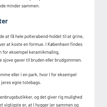
g gode minder sammen.
ter
 at få hele polterabend-holdet til at grine,
er at koste en formue. I København findes
som for eksempel keramikmaling,
e sjove gaver til bruden eller brudgommen.
me eller i en park, hvor I for eksempel
r jeres egne totebags.
 genbrugsbutikker, og det giver rig mulighed
et vigtigste er, at I hygger jer sammen og