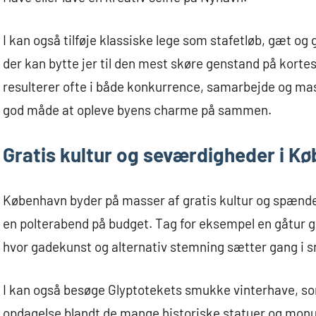
I kan også tilføje klassiske lege som stafetløb, gæt og 
der kan bytte jer til den mest skøre genstand på kortes
resulterer ofte i både konkurrence, samarbejde og mas
god måde at opleve byens charme på sammen.
Gratis kultur og seværdigheder i K
København byder på masser af gratis kultur og spænde
en polterabend på budget. Tag for eksempel en gåtur ge
hvor gadekunst og alternativ stemning sætter gang i 
I kan også besøge Glyptotekets smukke vinterhave, som
opdagelse blandt de mange historiske statuer og mon