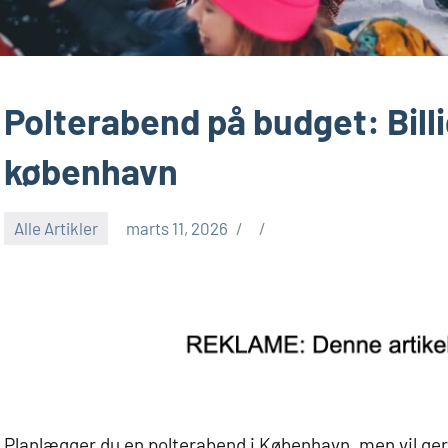
Polterabend på budget: Billi
københavn
Alle Artikler
marts 11, 2026
Planlægger du en polterabend i København, men vil ger