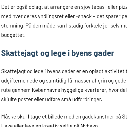
Det er også oplagt at arrangere en sjov tapas- eller p
med hver deres yndlingsret eller -snack – det sparer p
stemning. På den måde kan I stadig forkæle jer selv 
budgettet.
Skattejagt og lege i byens gader
Skattejagt og lege i byens gader er en oplagt aktivitet ti
udgifterne nede og samtidig få masser af grin og god
rute gennem Københavns hyggelige kvarterer, hvor delt
skjulte poster eller udføre små udfordringer.
Måske skal I tage et billede med en gadekunstner på St
Have eller lave en kreativ selfie på Nyhavn.