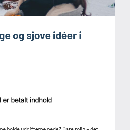
ge og sjove idéer i
ne holde udgifterne nede? Bare rolig – det