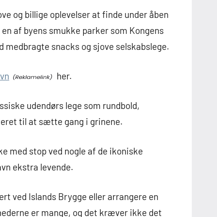
ve og billige oplevelser at finde under åben
c i en af byens smukke parker som Kongens
ed medbragte snacks og sjove selskabslege.
avn
her.
klassiske udendørs lege som rundbold,
ret til at sætte gang i grinene.
ske med stop ved nogle af de ikoniske
avn ekstra levende.
ert ved Islands Brygge eller arrangere en
ederne er mange, og det kræver ikke det