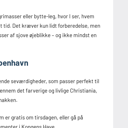
grimasser eller bytte-leg, hvor I ser, hvem
t tid. Det kræver kun lidt forberedelse, men
ser af sjove øjeblikke – og ikke mindst en
øbenhavn
nde seværdigheder, som passer perfekt til
nnem det farverige og livlige Christiania,
snakken.
 er gratis om tirsdagen, eller gå på
umenter i Kongens Have.