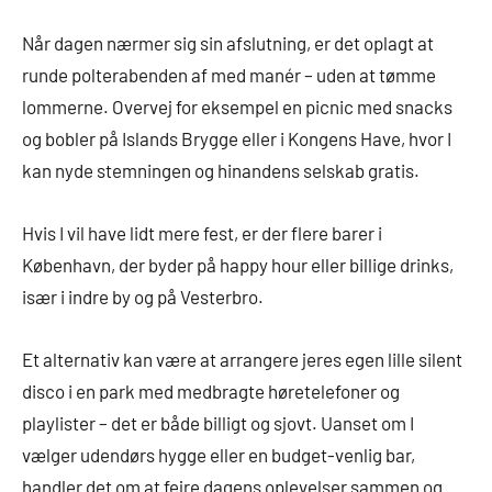
Når dagen nærmer sig sin afslutning, er det oplagt at
runde polterabenden af med manér – uden at tømme
lommerne. Overvej for eksempel en picnic med snacks
og bobler på Islands Brygge eller i Kongens Have, hvor I
kan nyde stemningen og hinandens selskab gratis.
Hvis I vil have lidt mere fest, er der flere barer i
København, der byder på happy hour eller billige drinks,
især i indre by og på Vesterbro.
Et alternativ kan være at arrangere jeres egen lille silent
disco i en park med medbragte høretelefoner og
playlister – det er både billigt og sjovt. Uanset om I
vælger udendørs hygge eller en budget-venlig bar,
handler det om at fejre dagens oplevelser sammen og