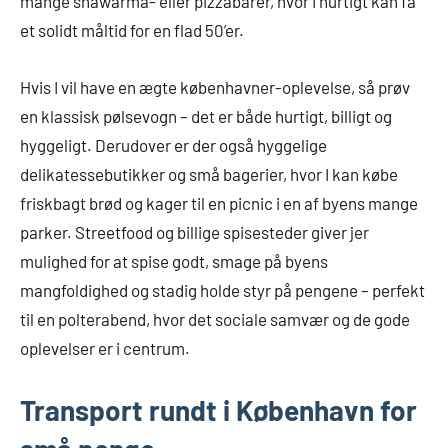
mange shawarma- eller pizzabarer, hvor I hurtigt kan få
et solidt måltid for en flad 50’er.
Hvis I vil have en ægte københavner-oplevelse, så prøv
en klassisk pølsevogn – det er både hurtigt, billigt og
hyggeligt. Derudover er der også hyggelige
delikatessebutikker og små bagerier, hvor I kan købe
friskbagt brød og kager til en picnic i en af byens mange
parker. Streetfood og billige spisesteder giver jer
mulighed for at spise godt, smage på byens
mangfoldighed og stadig holde styr på pengene – perfekt
til en polterabend, hvor det sociale samvær og de gode
oplevelser er i centrum.
Transport rundt i København for