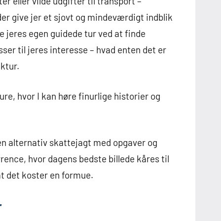
 eller vilde udgifter til transport –
give jer et sjovt og mindeværdigt indblik
ve jeres egen guidede tur ved at finde
er til jeres interesse – hvad enten det er
ktur.
ure, hvor I kan høre finurlige historier og
 en alternativ skattejagt med opgaver og
rence, hvor dagens bedste billede kåres til
at det koster en formue.
r