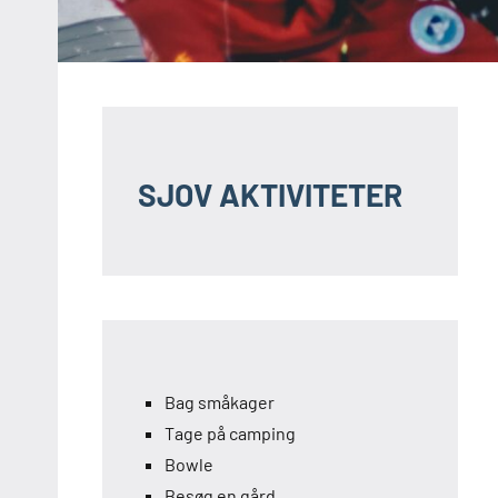
SJOV AKTIVITETER
Bag småkager
Tage på camping
Bowle
Besøg en gård