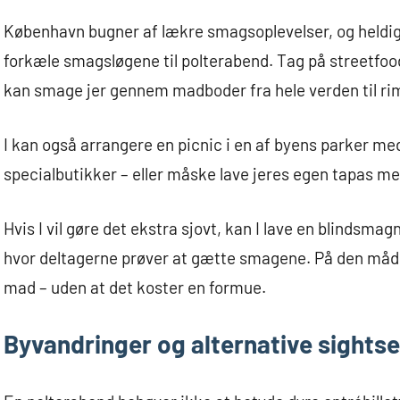
København bugner af lækre smagsoplevelser, og heldig
forkæle smagsløgene til polterabend. Tag på streetfood
kan smage jer gennem madboder fra hele verden til rim
I kan også arrangere en picnic i en af byens parker med
specialbutikker – eller måske lave jeres egen tapas m
Hvis I vil gøre det ekstra sjovt, kan I lave en blindsmagn
hvor deltagerne prøver at gætte smagene. På den måde 
mad – uden at det koster en formue.
Byvandringer og alternative sights