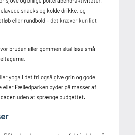
 sjove og billige polterabend-aktiviteter.
elavede snacks og kolde drikke, og
løb eller rundbold – det kræver kun lidt
, hvor bruden eller gommen skal løse små
deltagerne.
er yoga i det fri også give grin og gode
 eller Fælledparken byder på masser af
de dagen uden at sprænge budgettet.
ser