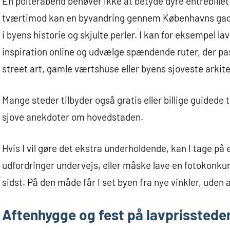
En polterabend behøver ikke at betyde dyre entrébilletter
tværtimod kan en byvandring gennem Københavns gader 
i byens historie og skjulte perler. I kan for eksempel la
inspiration online og udvælge spændende ruter, der pass
street art, gamle værtshuse eller byens sjoveste arkite
Mange steder tilbyder også gratis eller billige guidede t
sjove anekdoter om hovedstaden.
Hvis I vil gøre det ekstra underholdende, kan I tage på
udfordringer undervejs, eller måske lave en fotokonkur
sidst. På den måde får I set byen fra nye vinkler, uden 
Aftenhygge og fest på lavprisstede