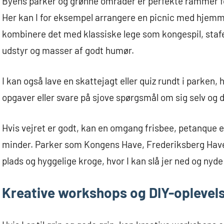
Byens parker og grønne områder er perfekte rammer for
Her kan I for eksempel arrangere en picnic med hjemm
kombinere det med klassiske lege som kongespil, stafet
udstyr og masser af godt humør.
I kan også lave en skattejagt eller quiz rundt i parken
opgaver eller svare på sjove spørgsmål om sig selv og 
Hvis vejret er godt, kan en omgang frisbee, petanque ell
minder. Parker som Kongens Have, Frederiksberg Have
plads og hyggelige kroge, hvor I kan slå jer ned og ny
Kreative workshops og DIY-oplevel