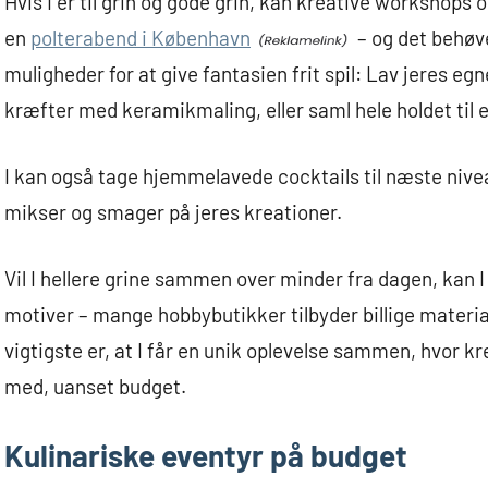
Hvis I er til grin og gode grin, kan kreative workshops 
en
polterabend i København
– og det behøv
muligheder for at give fantasien frit spil: Lav jeres e
kræfter med keramikmaling, eller saml hele holdet til e
I kan også tage hjemmelavede cocktails til næste nive
mikser og smager på jeres kreationer.
Vil I hellere grine sammen over minder fra dagen, kan I
motiver – mange hobbybutikker tilbyder billige materi
vigtigste er, at I får en unik oplevelse sammen, hvor kre
med, uanset budget.
Kulinariske eventyr på budget