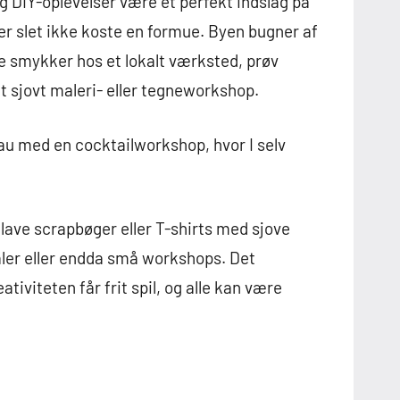
og DIY-oplevelser være et perfekt indslag på
er slet ikke koste en formue. Byen bugner af
gne smykker hos et lokalt værksted, prøv
t sjovt maleri- eller tegneworkshop.
au med en cocktailworkshop, hvor I selv
 lave scrapbøger eller T-shirts med sjove
aler eller endda små workshops. Det
ativiteten får frit spil, og alle kan være