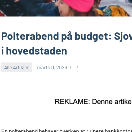
Polterabend på budget: Sjov
i hovedstaden
Alle Artikler
marts 11, 2026
En polterabend behøver hverken at ruinere bankkontoen