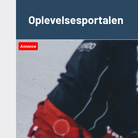
Videre
til
Oplevelsesportalen
indhold
Annonce