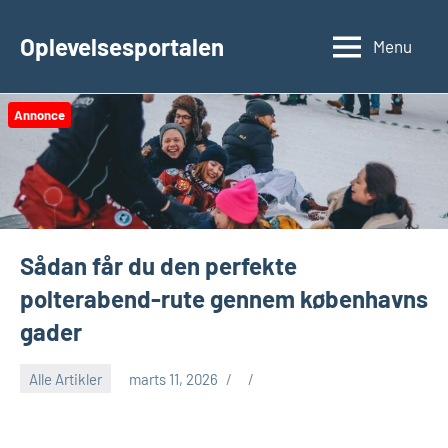
Videre
til
Oplevelsesportalen
Menu
indhold
Annonce
Sådan får du den perfekte
polterabend-rute gennem københavns
gader
Alle Artikler
marts 11, 2026