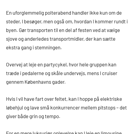
En uforglemmelig polterabend handler ikke kun om de
steder, I besøger, men også om, hvordan I kommer rundt i
byen. Gør transporten til en del af festen ved at vælge
sjove og anderledes transportmidler, der kan sætte
ekstra gang i stemningen.
Overvej at leje en partycykel, hvor hele gruppen kan
træde i pedalerne og skåle undervejs, mens I cruiser
gennem Københavns gader.
Hvis I vil have fart over feltet, kan I hoppe på elektriske
løbehjul og lave små konkurrencer mellem pitstops – det
giver både grin og tempo.
For en mere luksuriøs oplevelse kan I leje en limousine,