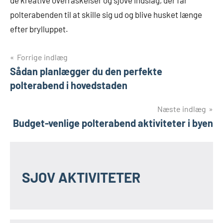
de kreative overraskelser og sjove indslag, der får
polterabenden til at skille sig ud og blive husket længe
efter brylluppet.
Indlægsnavigation
Forrige indlæg
Sådan planlægger du den perfekte
polterabend i hovedstaden
Næste indlæg
Budget-venlige polterabend aktiviteter i byen
SJOV AKTIVITETER