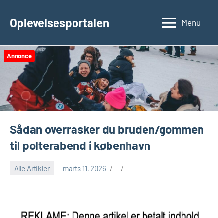
Videre
til
Oplevelsesportalen
Menu
indhold
Annonce
Sådan overrasker du bruden/gommen
til polterabend i københavn
Alle Artikler
marts 11, 2026