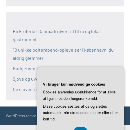
En kroferie i Danmark giver tid til ro og lokal
gastronomi
10 unikke polterabend-oplevelser i københavn, du
aldrig glemmer
Budgetvenlige polterabend-idéer i københavn
Sjove og uventede polterabend-idéer i københavn
Vi bruger kun nødvendige cookies
De sjoveste aktiviteter til polterabend i københavn
Cookies anvendes udelukkende for at sikre,
at hjemmesiden fungerer korrekt.
Disse cookies sættes af os og slettes
automatisk, når din session slutter eller efter
WordPress tema: Occasio by ThemeZee.
kort tid.