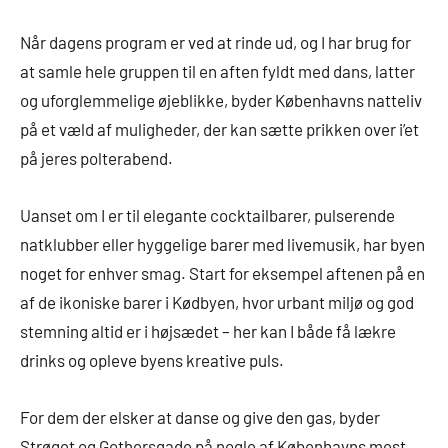
Når dagens program er ved at rinde ud, og I har brug for
at samle hele gruppen til en aften fyldt med dans, latter
og uforglemmelige øjeblikke, byder Københavns natteliv
på et væld af muligheder, der kan sætte prikken over i’et
på jeres polterabend.
Uanset om I er til elegante cocktailbarer, pulserende
natklubber eller hyggelige barer med livemusik, har byen
noget for enhver smag. Start for eksempel aftenen på en
af de ikoniske barer i Kødbyen, hvor urbant miljø og god
stemning altid er i højsædet – her kan I både få lækre
drinks og opleve byens kreative puls.
For dem der elsker at danse og give den gas, byder
Strøget og Gothersgade på nogle af Københavns mest