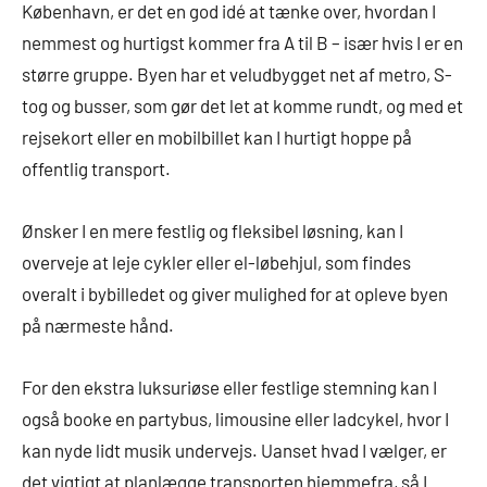
København, er det en god idé at tænke over, hvordan I
nemmest og hurtigst kommer fra A til B – især hvis I er en
større gruppe. Byen har et veludbygget net af metro, S-
tog og busser, som gør det let at komme rundt, og med et
rejsekort eller en mobilbillet kan I hurtigt hoppe på
offentlig transport.
Ønsker I en mere festlig og fleksibel løsning, kan I
overveje at leje cykler eller el-løbehjul, som findes
overalt i bybilledet og giver mulighed for at opleve byen
på nærmeste hånd.
For den ekstra luksuriøse eller festlige stemning kan I
også booke en partybus, limousine eller ladcykel, hvor I
kan nyde lidt musik undervejs. Uanset hvad I vælger, er
det vigtigt at planlægge transporten hjemmefra, så I