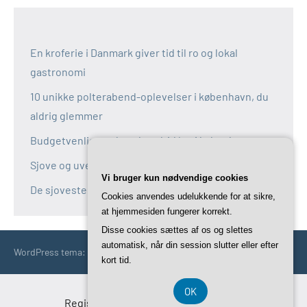
En kroferie i Danmark giver tid til ro og lokal
gastronomi
10 unikke polterabend-oplevelser i københavn, du
aldrig glemmer
Budgetvenlige polterabend-idéer i københavn
Sjove og uventede polterabend-idéer i københavn
Vi bruger kun nødvendige cookies
De sjoveste aktiviteter til polterabend i københavn
Cookies anvendes udelukkende for at sikre,
at hjemmesiden fungerer korrekt.
Disse cookies sættes af os og slettes
automatisk, når din session slutter eller efter
WordPress tema: Occasio by ThemeZee.
kort tid.
OK
Registreringsnummer DK-37 40 77 39