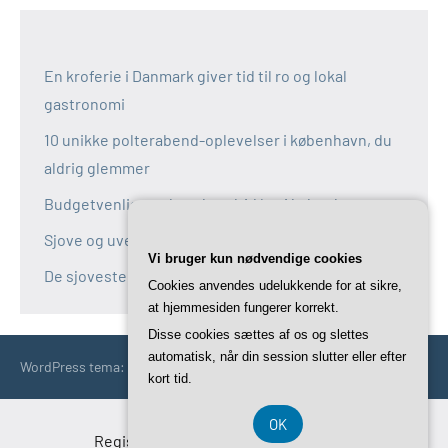
En kroferie i Danmark giver tid til ro og lokal
gastronomi
10 unikke polterabend-oplevelser i københavn, du
aldrig glemmer
Budgetvenlige polterabend-idéer i københavn
Sjove og uventede polterabend-idéer i københavn
Vi bruger kun nødvendige cookies
De sjoveste aktiviteter til polterabend i københavn
Cookies anvendes udelukkende for at sikre,
at hjemmesiden fungerer korrekt.
Disse cookies sættes af os og slettes
automatisk, når din session slutter eller efter
WordPress tema: Occasio by ThemeZee.
kort tid.
OK
Registreringsnummer DK-37 40 77 39