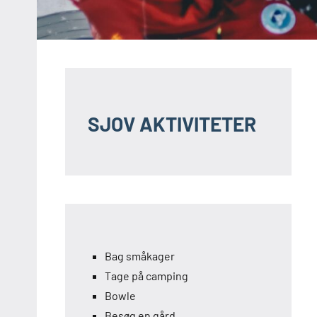
SJOV AKTIVITETER
Bag småkager
Tage på camping
Bowle
Besøg en gård