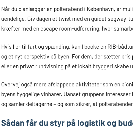
Når du planlægger en polterabend i København, er mul
uendelige. Giv dagen et twist med en guidet segway-tu
kræfter med en escape room-udfordring, hvor samarbejd
Hvis I er til fart og spænding, kan I booke en RIB-bådtu
og et nyt perspektiv på byen. For dem, der sætter pri
eller en privat rundvisning på et lokalt bryggeri skab
Overvej også mere afslappede aktiviteter som en picni
byens hyggelige vinbarer. Uanset gruppens interesser k
og samler deltagerne – og som sikrer, at polterabenden 
Sådan får du styr på logistik og bu