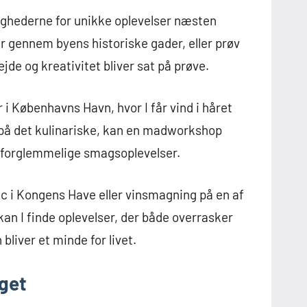
ighederne for unikke oplevelser næsten
r gennem byens historiske gader, eller prøv
e og kreativitet bliver sat på prøve.
r i Københavns Havn, hvor I får vind i håret
s på det kulinariske, kan en madworkshop
e uforglemmelige smagsoplevelser.
c i Kongens Have eller vinsmagning på en af
an I finde oplevelser, der både overrasker
bliver et minde for livet.
dget