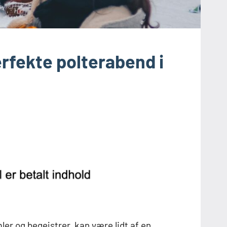
rfekte polterabend i
er og begejstrer, kan være lidt af en