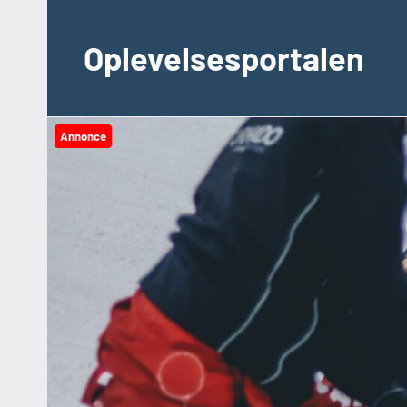
Videre
til
Oplevelsesportalen
indhold
Annonce