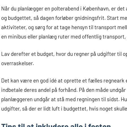
Når du planlægger en polterabend i København, er det 
og budgettet, så dagen forløber gnidningsfrit. Start me
aktiviteter, og sørg for at tage hensyn til transport me
en minibus eller planlæg ruter med offentlig transport
Lav derefter et budget, hvor du regner på udgifter til o
overraskelser.
Det kan være en god idé at oprette et fælles regneark e
indbetale deres andel på forhånd. På den måde undgår 
planlæggeren undgår at stå med regningen til sidst. Hu
udgifter, så der er lidt luft i budgettet, hvis noget skul
Tips til at inkludere alle i festen