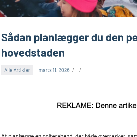
Sådan planlægger du den pe
hovedstaden
Alle Artikler
marts 11, 2026
At planlægge en polterabend, der både overrasker, saml