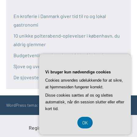
En kroferie i Danmark giver tid til ro og lokal
gastronomi
10 unikke polterabend-oplevelser i københavn, du
aldrig glemmer
Budgetvenlige polterabend-idéer i københavn
Sjove og uventede polterabend-idéer i københavn
Vi bruger kun nødvendige cookies
De sjoveste aktiviteter til polterabend i københavn
Cookies anvendes udelukkende for at sikre,
at hjemmesiden fungerer korrekt.
Disse cookies sættes af os og slettes
automatisk, når din session slutter eller efter
WordPress tema: Occasio by ThemeZee.
kort tid.
OK
Registreringsnummer DK-37 40 77 39