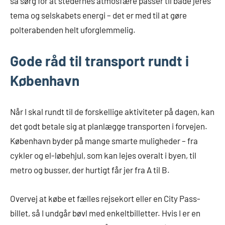
så sørg for at stedernes atmosfære passer til både jeres
tema og selskabets energi – det er med til at gøre
polterabenden helt uforglemmelig.
Gode råd til transport rundt i
København
Når I skal rundt til de forskellige aktiviteter på dagen, kan
det godt betale sig at planlægge transporten i forvejen.
København byder på mange smarte muligheder – fra
cykler og el-løbehjul, som kan lejes overalt i byen, til
metro og busser, der hurtigt får jer fra A til B.
Overvej at købe et fælles rejsekort eller en City Pass-
billet, så I undgår bøvl med enkeltbilletter. Hvis I er en