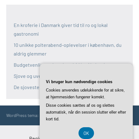
En kroferie i Danmark giver tid til ro og lokal
gastronomi
10 unikke polterabend-oplevelser i københavn, du
aldrig glemmer
Budgetvenlige polterabend-idéer i københavn
Sjove og uventede polterabend-idéer i københavn
Vi bruger kun nødvendige cookies
De sjoveste aktiviteter til polterabend i københavn
Cookies anvendes udelukkende for at sikre,
at hjemmesiden fungerer korrekt.
Disse cookies sættes af os og slettes
automatisk, når din session slutter eller efter
WordPress tema: Occasio by ThemeZee.
kort tid.
OK
Registreringsnummer DK-37 40 77 39