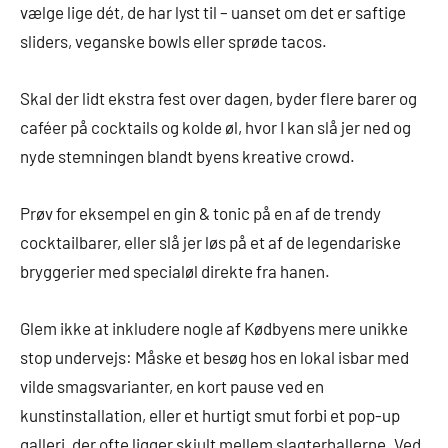
vælge lige dét, de har lyst til – uanset om det er saftige
sliders, veganske bowls eller sprøde tacos.
Skal der lidt ekstra fest over dagen, byder flere barer og
caféer på cocktails og kolde øl, hvor I kan slå jer ned og
nyde stemningen blandt byens kreative crowd.
Prøv for eksempel en gin & tonic på en af de trendy
cocktailbarer, eller slå jer løs på et af de legendariske
bryggerier med specialøl direkte fra hanen.
Glem ikke at inkludere nogle af Kødbyens mere unikke
stop undervejs: Måske et besøg hos en lokal isbar med
vilde smagsvarianter, en kort pause ved en
kunstinstallation, eller et hurtigt smut forbi et pop-up
galleri, der ofte ligger skjult mellem slagterhallerne. Ved