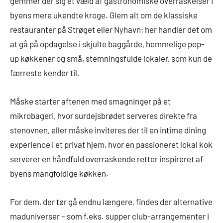
gemmer der sig et væld af gastronomiske overraskelser i
byens mere ukendte kroge. Glem alt om de klassiske
restauranter på Strøget eller Nyhavn; her handler det om
at gå på opdagelse i skjulte baggårde, hemmelige pop-
up køkkener og små, stemningsfulde lokaler, som kun de
færreste kender til.
Måske starter aftenen med smagninger på et
mikrobageri, hvor surdejsbrødet serveres direkte fra
stenovnen, eller måske inviteres der til en intime dining
experience i et privat hjem, hvor en passioneret lokal kok
serverer en håndfuld overraskende retter inspireret af
byens mangfoldige køkken.
For dem, der tør gå endnu længere, findes der alternative
maduniverser – som f.eks. supper club-arrangementer i