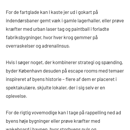
For de fartglade kan I kaste jer ud i gokart på
indendørsbaner gemt væk i gamle lagerhaller, eller prøve
kræfter med urban laser tag og paintball i forladte
fabriksbygninger, hvor hver krog gemmer på
overraskelser og adrenalinsus.
Hvis I søger noget, der kombinerer strategi og spænding,
byder København desuden på escape rooms med temaer
inspireret af byens historie – flere af dem er placeret i
spektakulære, skjulte lokaler, der i sig selv er en
oplevelse.
For de rigtig vovemodige kan I tage på rappelling ned ad
byens høje bygninger eller prøve kræfter med
wakeboard i havnen, hvor storbyens puls og