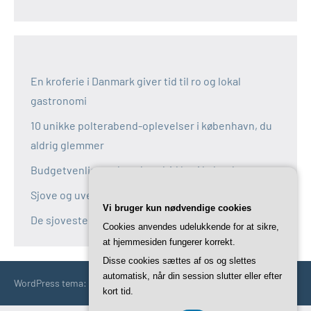
En kroferie i Danmark giver tid til ro og lokal
gastronomi
10 unikke polterabend-oplevelser i københavn, du
aldrig glemmer
Budgetvenlige polterabend-idéer i københavn
Sjove og uventede polterabend-idéer i københavn
Vi bruger kun nødvendige cookies
De sjoveste aktiviteter til polterabend i københavn
Cookies anvendes udelukkende for at sikre,
at hjemmesiden fungerer korrekt.
Disse cookies sættes af os og slettes
automatisk, når din session slutter eller efter
WordPress tema: Occasio by ThemeZee.
kort tid.