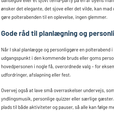
dansegulv eller et sjovt tema-party på en af byens man
ønsker det elegante, det sjove eller det vilde, kan ma
gøre polterabenden til en oplevelse, ingen glemmer.
Gode råd til planlægning og personl
Når I skal planlægge og personliggøre en polterabend i 
udgangspunkt i den kommende bruds eller goms personl
hovedpersonen i nogle få, overordnede valg – for ekse
udfordringer, afslapning eller fest.
Overvej også at lave små overraskelser undervejs, so
yndlingsmusik, personlige quizzer eller særlige gæster.
plads til både aktiviteter og pauser, så alle kan følge 