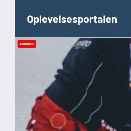
Videre
til
Oplevelsesportalen
indhold
Annonce