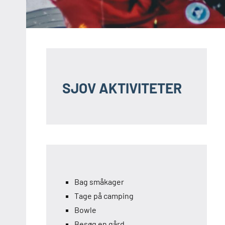
SJOV AKTIVITETER
Bag småkager
Tage på camping
Bowle
Besøg en gård