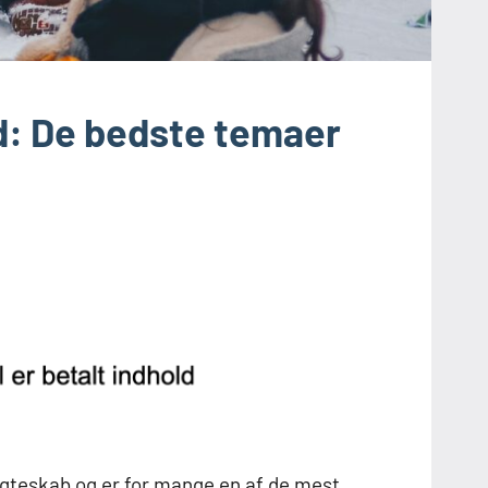
d: De bedste temaer
ægteskab og er for mange en af de mest