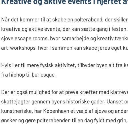
Kreative og aktive events i hjertet
Når det kommer til at skabe en polterabend, der skille
kreative og aktive events, der kan sætte gang i festen
sjove escape rooms, hvor samarbejde og kreativ tænknin
art-workshops, hvor I sammen kan skabe jeres eget 
Hvis I er til mere fysisk aktivitet, tilbyder byen alt fra
fra hiphop til burlesque.
Der er også mulighed for at prøve kræfter med klatrev
skattejagter gennem byens historiske gader. Uanset om I
kunstneriske, har København et væld af sjove og anderl
ønsker og gøre polterabenden til en dag fyldt med grin