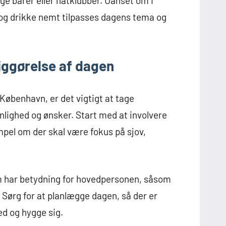
ge barer eller natklubber. Uanset om I
d og drikke nemt tilpasses dagens tema og
iggørelse af dagen
København, er det vigtigt at tage
ighed og ønsker. Start med at involvere
mpel om der skal være fokus på sjov,
m har betydning for hovedpersonen, såsom
 Sørg for at planlægge dagen, så der er
med og hygge sig.