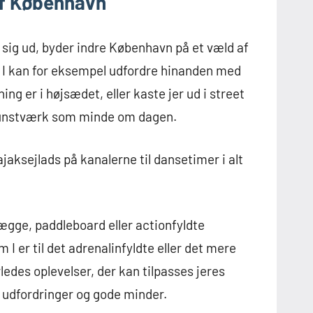
 af København
r sig ud, byder indre København på et væld af
. I kan for eksempel udfordre hinanden med
g er i højsædet, eller kaste jer ud i street
kunstværk som minde om dagen.
 kajaksejlads på kanalerne til dansetimer i alt
ægge, paddleboard eller actionfyldte
 er til det adrenalinfyldte eller det mere
edes oplevelser, der kan tilpasses jeres
, udfordringer og gode minder.