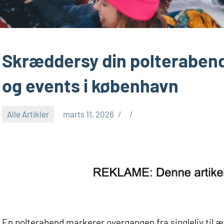
Skræddersy din polteraben
og events i københavn
Alle Artikler
marts 11, 2026
En polterabend markerer overgangen fra singleliv til 