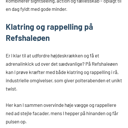
kombinerer sightseeing, action og fællesskab – oplagt til
en dag fyldt med gode minder.
Klatring og rappelling på
Refshaleøen
Er I klar til at udfordre højdeskrækken og få et
adrenalinkick ud over det sædvanlige? På Refshaleøen
kan I prøve kræfter med både klatring og rappelling i rå,
industrielle omgivelser, som giver polterabenden et unikt
twist.
Her kan I sammen overvinde høje vægge og rappellere
ned ad stejle facader, mens I hepper på hinanden og får
pulsen op.