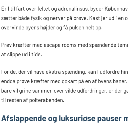
Er I til fart over feltet og adrenalinsus, byder Københa
sætter både fysik og nerver på prøve. Kast jer ud i en
overvinde byens højder og få pulsen helt op.
Prøv kræfter med escape rooms med spændende temaer,
at slippe ud i tide.
For de, der vil have ekstra spænding, kan I udfordre hi
endda prøve kræfter med gokart på en af byens baner. U
bare vil grine sammen over vilde udfordringer, er der g
til resten af polterabenden.
Afslappende og luksuriøse pauser m