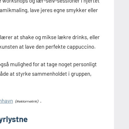
 workshops og lær-selv-sessioner i hjertet
ramikmaling, lave jeres egne smykker eller
lærer at shake og mikse lækre drinks, eller
unsten at lave den perfekte cappuccino.
også mulighed for at tage noget personligt
måde at styrke sammenholdet i gruppen,
enhavn
.
yrlystne