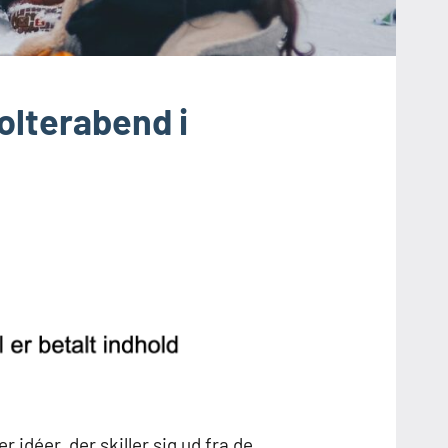
polterabend i
 idéer, der skiller sig ud fra de