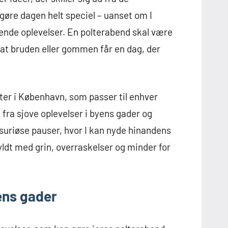
øre dagen helt speciel – uanset om I
pende oplevelser. En polterabend skal være
, at bruden eller gommen får en dag, der
teter i København, som passer til enhver
ra sjove oplevelser i byens gader og
ksuriøse pauser, hvor I kan nyde hinandens
yldt med grin, overraskelser og minder for
ens gader