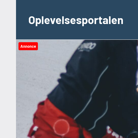
Videre
til
Oplevelsesportalen
indhold
Annonce