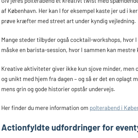
Giv jeres polterabend et kreativt twist med spændende
af København. Her kan I for eksempel kaste jer ud i ke
prøve kræfter med street art under kyndig vejledning.
Mange steder tilbyder også cocktail-workshops, hvor I 
måske en barista-session, hvor I sammen kan mestre k
Kreative aktiviteter giver ikke kun sjove minder, men 
og unikt med hjem fra dagen – og så er det en oplagt 
mens grin og gode historier opstår undervejs.
Her finder du mere information om
polterabend i Køb
Actionfyldte udfordringer for event