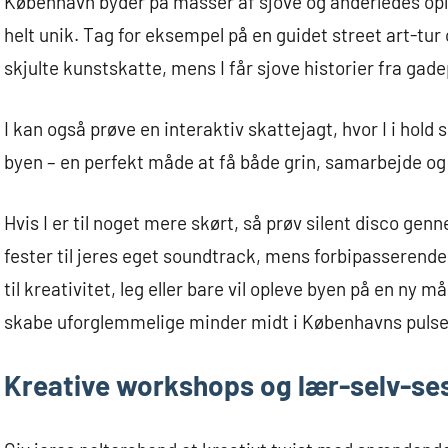
København byder på masser af sjove og anderledes opl
helt unik. Tag for eksempel på en guidet street art-tu
skjulte kunstskatte, mens I får sjove historier fra gade
I kan også prøve en interaktiv skattejagt, hvor I i hold 
byen – en perfekt måde at få både grin, samarbejde og
Hvis I er til noget mere skørt, så prøv silent disco ge
fester til jeres eget soundtrack, mens forbipasserende
til kreativitet, leg eller bare vil opleve byen på en ny 
skabe uforglemmelige minder midt i Københavns pulser
Kreative workshops og lær-selv-se