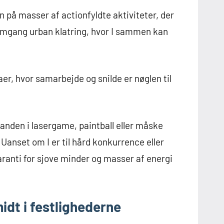
vn på masser af actionfyldte aktiviteter, der
 omgang urban klatring, hvor I sammen kan
 hvor samarbejde og snilde er nøglen til
nanden i lasergame, paintball eller måske
anset om I er til hård konkurrence eller
aranti for sjove minder og masser af energi
idt i festlighederne