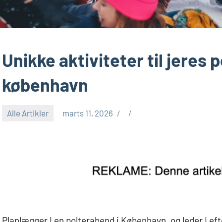
Unikke aktiviteter til jeres 
københavn
Alle Artikler
marts 11, 2026
Planlægger I en polterabend i København, og leder I efter