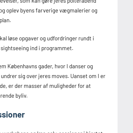
evelser, som kan gøre jeres polterabend
r og oplev byens farverige vægmalerier og
plan.
skal løse opgaver og udfordringer rundt i
 sightseeing ind i programmet.
nnem Københavns gader, hvor I danser og
 undrer sig over jeres moves. Uanset om I er
måde, er der masser af muligheder for at
ende byliv.
ssioner