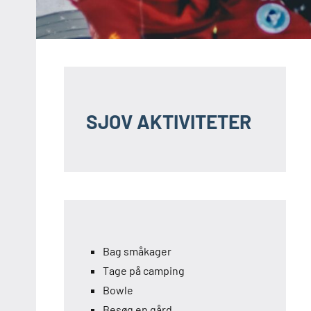
SJOV AKTIVITETER
Bag småkager
Tage på camping
Bowle
Besøg en gård