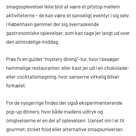
smagsoplevelser ikke blot at være et pitstop mellem
aktiviteterne – de kan være et sanseligt eventyr i sig selv.
I København gemmer der sig overraskende
gastronomiske oplevelser, som kan tage jer langt ud over
den almindelige middag.
Prøv fx en guidet “mystery dining”-tur, hvor I besøger
hemmelige restauranter, eller kast jer ud i en chokolade-
eller cocktailsmagning, hvor sanserne virkelig bliver
forkælet.
For de nysgerrige findes der også eksperimenterende
pop-up dinners, hvor både madens udtryk og
omgivelserne er en del af oplevelsen. Uanset om I er til
gourmet, street food eller alternative smagsuniverser,