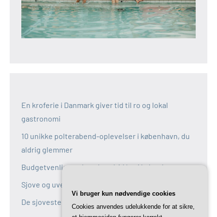
En kroferie i Danmark giver tid til ro og lokal
gastronomi
10 unikke polterabend-oplevelser i københavn, du
aldrig glemmer
Budgetvenlige polterabend-idéer i københavn
Sjove og uventede polterabend-idéer i københavn
Vi bruger kun nødvendige cookies
De sjoveste aktiviteter til polterabend i københavn
Cookies anvendes udelukkende for at sikre,