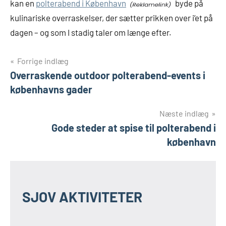
kan en
polterabend i København
byde på
kulinariske overraskelser, der sætter prikken over i’et på
dagen – og som I stadig taler om længe efter.
Indlægsnavigation
Forrige indlæg
Overraskende outdoor polterabend-events i
københavns gader
Næste indlæg
Gode steder at spise til polterabend i
københavn
SJOV AKTIVITETER