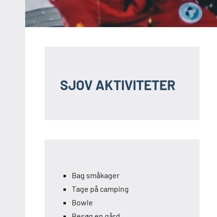
SJOV AKTIVITETER
Bag småkager
Tage på camping
Bowle
Besøg en gård