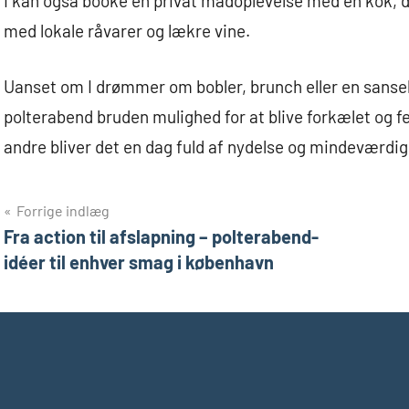
I kan også booke en privat madoplevelse med en kok, 
med lokale råvarer og lækre vine.
Uanset om I drømmer om bobler, brunch eller en sanse
polterabend bruden mulighed for at blive forkælet og fej
andre bliver det en dag fuld af nydelse og mindeværdig
Indlægsnavigation
Forrige indlæg
Fra action til afslapning – polterabend-
idéer til enhver smag i københavn