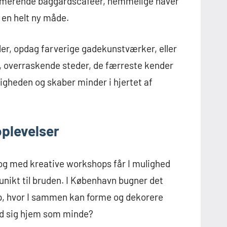
armerende baggårdscaféer, hemmelige haver
 en helt ny måde.
r, opdag farverige gadekunstværker, eller
å, overraskende steder, de færreste kender
igheden og skaber minder i hjertet af
plevelser
g med kreative workshops får I mulighed
 unikt til bruden. I København bugner det
, hvor I sammen kan forme og dekorere
ed sig hjem som minde?