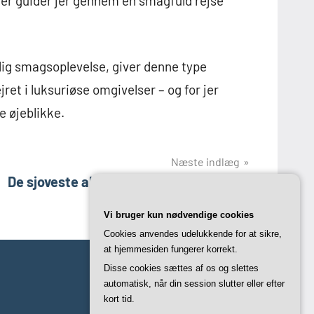
der guider jer gennem en smagfuld rejse
lig smagsoplevelse, giver denne type
ret i luksuriøse omgivelser – og for jer
e øjeblikke.
Næste indlæg
De sjoveste aktiviteter til polterabend i
københavn
Vi bruger kun nødvendige cookies
Cookies anvendes udelukkende for at sikre,
at hjemmesiden fungerer korrekt.
Disse cookies sættes af os og slettes
automatisk, når din session slutter eller efter
kort tid.