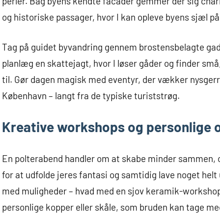
perler. Bag byens kendte facader gemmer der sig ch
og historiske passager, hvor I kan opleve byens sjæl på
Tag på guidet byvandring gennem brostensbelagte gade
planlæg en skattejagt, hvor I løser gåder og finder sm
til. Gør dagen magisk med eventyr, der vækker nysgerr
København – langt fra de typiske turiststrøg.
Kreative workshops og personlige o
En polterabend handler om at skabe minder sammen, o
for at udfolde jeres fantasi og samtidig lave noget helt
med muligheder – hvad med en sjov keramik-workshop
personlige kopper eller skåle, som bruden kan tage m