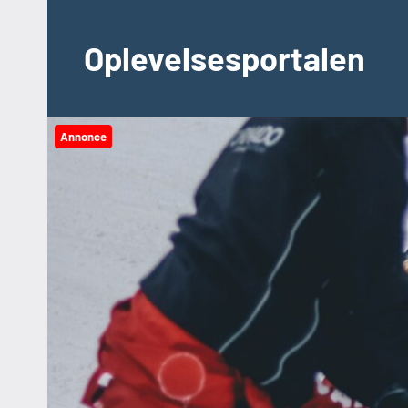
Videre
til
Oplevelsesportalen
indhold
Annonce