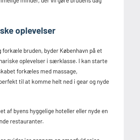
mmelige minder, der vil gøre brudens dag
ske oplevelser
lig forkæle bruden, byder København på et
nariske oplevelser i særklasse. I kan starte
lskabet forkæles med massage,
perfekt til at komme helt ned i gear og nyde
et af byens hyggelige hoteller eller nyde en
de restauranter.