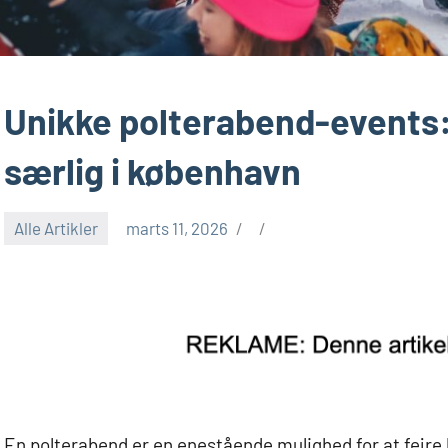
Unikke polterabend-events:
særlig i københavn
Alle Artikler
marts 11, 2026
En polterabend er en enestående mulighed for at fejre