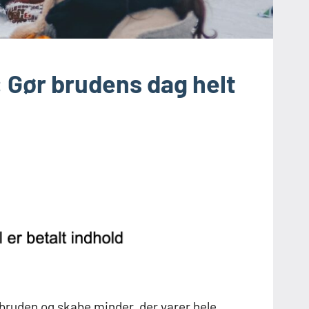
 Gør brudens dag helt
 bruden og skabe minder, der varer hele