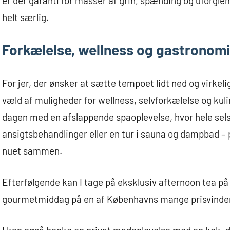
er der garanti for masser af grin, spænding og uforgle
helt særlig.
Forkælelse, wellness og gastronomi
For jer, der ønsker at sætte tempoet lidt ned og virke
væld af muligheder for wellness, selvforkælelse og kuli
dagen med en afslappende spaoplevelse, hvor hele se
ansigtsbehandlinger eller en tur i sauna og dampbad – 
nuet sammen.
Efterfølgende kan I tage på eksklusiv afternoon tea på 
gourmetmiddag på en af Københavns mange prisvinden