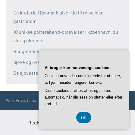
En kroferie i Danmark giver tid til ro og lokal
gastronomi
10 unikke polterabend-oplevelser i københavn, du
aldrig glemmer
Budgetvenlige polterabend-idéer i københavn
Sjove og uventede polterabend-idéer i københavn
Vi bruger kun nødvendige cookies
De sjoveste aktiviteter til polterabend i københavn
Cookies anvendes udelukkende for at sikre,
at hjemmesiden fungerer korrekt.
Disse cookies sættes af os og slettes
automatisk, når din session slutter eller efter
WordPress tema: Occasio by ThemeZee.
kort tid.
OK
Registreringsnummer DK-37 40 77 39