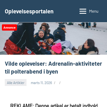
Videre
til
Oplevelsesportalen
Menu
indhold
Annonce
Vilde oplevelser: Adrenalin-aktiviteter
til polterabend i byen
Alle Artikler
marts 11, 2026