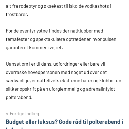
alt fra rodeotyr og øksekast til iskolde vodkashots i
frostbarer.
For de eventyrlystne findes der natklubber med
temafester og spektakulære optrædener, hvor pulsen
garanteret kommer i vejret.
Uanset om I er til dans, udfordringer eller bare vil
overraske hovedpersonen med noget ud over det
sædvanlige, er nattelivets ekstreme barer og klubber en
sikker opskrift på en uforglemmelig og adrenalinfyldt
polterabend.
Indlægsnavigation
Forrige indlæg
Budget eller luksus? Gode råd til polterabend i