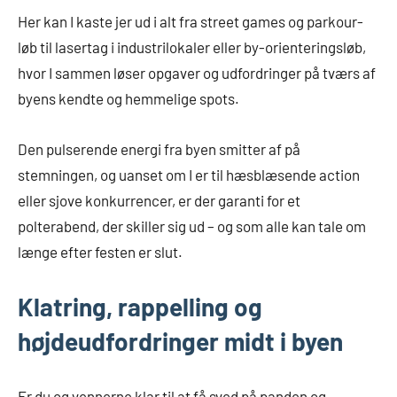
Her kan I kaste jer ud i alt fra street games og parkour-
løb til lasertag i industrilokaler eller by-orienteringsløb,
hvor I sammen løser opgaver og udfordringer på tværs af
byens kendte og hemmelige spots.
Den pulserende energi fra byen smitter af på
stemningen, og uanset om I er til hæsblæsende action
eller sjove konkurrencer, er der garanti for et
polterabend, der skiller sig ud – og som alle kan tale om
længe efter festen er slut.
Klatring, rappelling og
højdeudfordringer midt i byen
Er du og vennerne klar til at få sved på panden og