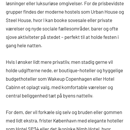
løsninger eller luksuriøse omgivelser. For de prisbevidste
grupper findes der moderne hostels som Urban House og
Steel House, hvor I kan booke sovesale eller private
værelser og nyde sociale fællesområder, barer og ofte
sjove aktiviteter på stedet – perfekt til at holde festen i
gang hele natten.
Hvis I ønsker lidt mere privatliv, men stadig gerne vil
holde udgifterne nede, er boutique-hoteller og hyggelige
budgethoteller som Wakeup Copenhagen eller Hotel
Cabinn et oplagt valg, med komfortable værelser og
central beliggenhed tæt på byens natteliv.
For dem, der vil forkæle sig selv og bruden eller gommen
med lidt ekstra, frister København med elegante hoteller
som Hotel SP34 eller det ikoniske Nimb Hotel, hvor