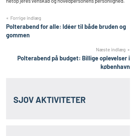
netop jeres venskab og hovedpersonens personlighed.
Indlægsnavigation
Forrige indlæg
Polterabend for alle: Idéer til både bruden og
gommen
Næste indlæg
Polterabend på budget: Billige oplevelser i
københavn
SJOV AKTIVITETER