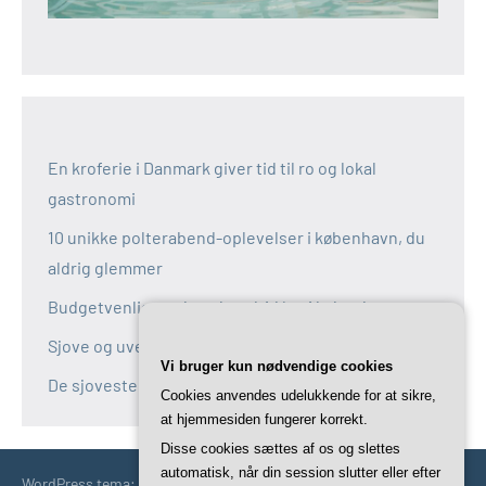
En kroferie i Danmark giver tid til ro og lokal
gastronomi
10 unikke polterabend-oplevelser i københavn, du
aldrig glemmer
Budgetvenlige polterabend-idéer i københavn
Sjove og uventede polterabend-idéer i københavn
Vi bruger kun nødvendige cookies
De sjoveste aktiviteter til polterabend i københavn
Cookies anvendes udelukkende for at sikre,
at hjemmesiden fungerer korrekt.
Disse cookies sættes af os og slettes
automatisk, når din session slutter eller efter
WordPress tema: Occasio by ThemeZee.