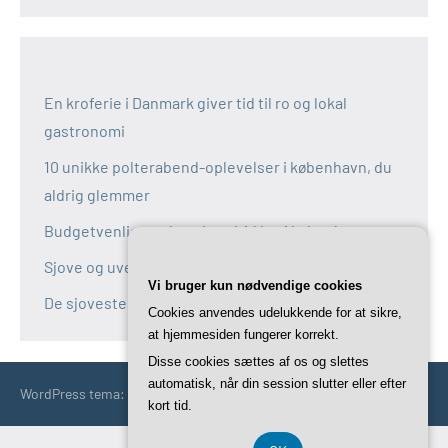
En kroferie i Danmark giver tid til ro og lokal
gastronomi
10 unikke polterabend-oplevelser i københavn, du
aldrig glemmer
Budgetvenlige polterabend-idéer i københavn
Sjove og uventede polterabend-idéer i københavn
Vi bruger kun nødvendige cookies
De sjoveste aktiviteter til polterabend i københavn
Cookies anvendes udelukkende for at sikre,
at hjemmesiden fungerer korrekt.
Disse cookies sættes af os og slettes
automatisk, når din session slutter eller efter
WordPress tema: Occasio by ThemeZee.
kort tid.