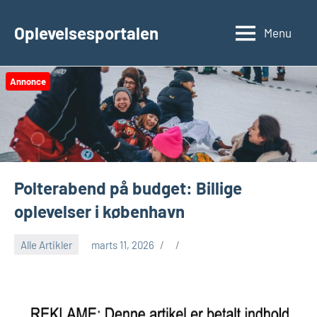
Videre
til
Oplevelsesportalen
Menu
indhold
Annonce
Polterabend på budget: Billige
oplevelser i københavn
Alle Artikler
marts 11, 2026