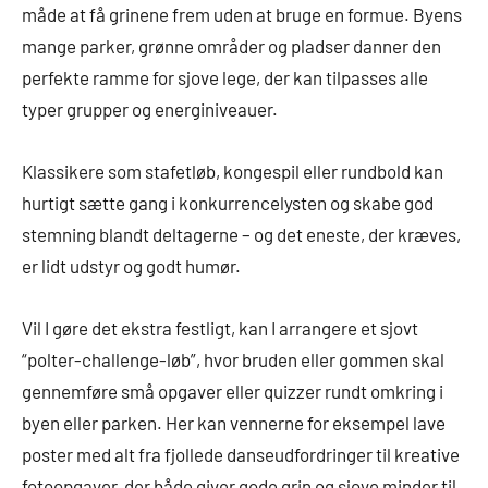
måde at få grinene frem uden at bruge en formue. Byens
mange parker, grønne områder og pladser danner den
perfekte ramme for sjove lege, der kan tilpasses alle
typer grupper og energiniveauer.
Klassikere som stafetløb, kongespil eller rundbold kan
hurtigt sætte gang i konkurrencelysten og skabe god
stemning blandt deltagerne – og det eneste, der kræves,
er lidt udstyr og godt humør.
Vil I gøre det ekstra festligt, kan I arrangere et sjovt
“polter-challenge-løb”, hvor bruden eller gommen skal
gennemføre små opgaver eller quizzer rundt omkring i
byen eller parken. Her kan vennerne for eksempel lave
poster med alt fra fjollede danseudfordringer til kreative
fotoopgaver, der både giver gode grin og sjove minder til