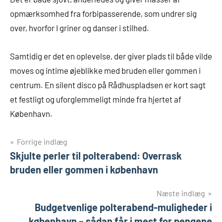
opmærksomhed fra forbipasserende, som undrer sig
over, hvorfor I griner og danser i stilhed.
Samtidig er det en oplevelse, der giver plads til både vilde
moves og intime øjeblikke med bruden eller gommen i
centrum. En silent disco på Rådhuspladsen er kort sagt
et festligt og uforglemmeligt minde fra hjertet af
København.
Indlægsnavigation
Forrige indlæg
Skjulte perler til polterabend: Overrask
bruden eller gommen i københavn
Næste indlæg
Budgetvenlige polterabend-muligheder i
københavn – sådan får i mest for pengene