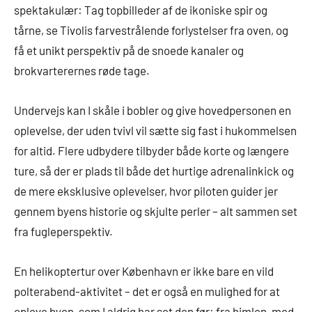
spektakulær: Tag topbilleder af de ikoniske spir og
tårne, se Tivolis farvestrålende forlystelser fra oven, og
få et unikt perspektiv på de snoede kanaler og
brokvarterernes røde tage.
Undervejs kan I skåle i bobler og give hovedpersonen en
oplevelse, der uden tvivl vil sætte sig fast i hukommelsen
for altid. Flere udbydere tilbyder både korte og længere
ture, så der er plads til både det hurtige adrenalinkick og
de mere eksklusive oplevelser, hvor piloten guider jer
gennem byens historie og skjulte perler – alt sammen set
fra fugleperspektiv.
En helikoptertur over København er ikke bare en vild
polterabend-aktivitet – det er også en mulighed for at
opleve byen, som I aldrig har set den før: fra himlen, med