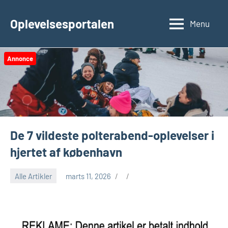
Videre
til
Oplevelsesportalen
Menu
indhold
Annonce
De 7 vildeste polterabend-oplevelser i
hjertet af københavn
Alle Artikler
marts 11, 2026