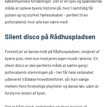
københavnske fortællinger. Det er en sjov og spændende
måde at opleve byens historie på, hvor I samtidig får
pulsen op og styrket fællesskabet – perfekt til en
polterabend, hvor alle kan være med!
Silent disco på Rådhuspladsen
Forestil jer at danse midt på Rådhuspladsen, omgivet af
byens puls, men kun med jeres egen musik i ørerne. En
silent disco er den perfekte måde at sætte gang i
polterabend-stemningen på – her får hele selskabet
udleveret trådløse hovedtelefoner, så I kan vælge
mellem flere forskellige playlister og danse løs, uden at
forstyrre resten af byen.
Det er både sjovt, anderledes og giver masser af