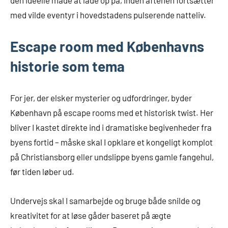
den ideelle måde at lade op på, inden aftenen fortsætter
med vilde eventyr i hovedstadens pulserende natteliv.
Escape room med Københavns
historie som tema
For jer, der elsker mysterier og udfordringer, byder
København på escape rooms med et historisk twist. Her
bliver I kastet direkte ind i dramatiske begivenheder fra
byens fortid – måske skal I opklare et kongeligt komplot
på Christiansborg eller undslippe byens gamle fangehul,
før tiden løber ud.
Undervejs skal I samarbejde og bruge både snilde og
kreativitet for at løse gåder baseret på ægte