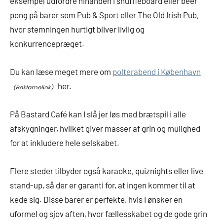
eksempel udfordre hinanden i shuffleboard eller beer
pong på barer som Pub & Sport eller The Old Irish Pub,
hvor stemningen hurtigt bliver livlig og
konkurrencepræget.
Du kan læse meget mere om
polterabend i København
her.
På Bastard Café kan I slå jer løs med brætspil i alle
afskygninger, hvilket giver masser af grin og mulighed
for at inkludere hele selskabet.
Flere steder tilbyder også karaoke, quiznights eller live
stand-up, så der er garanti for, at ingen kommer til at
kede sig. Disse barer er perfekte, hvis I ønsker en
uformel og sjov aften, hvor fællesskabet og de gode grin