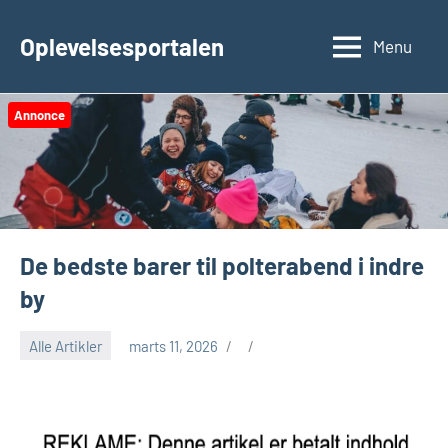
Videre
til
Oplevelsesportalen
Menu
indhold
Annonce
De bedste barer til polterabend i indre
by
Alle Artikler
marts 11, 2026