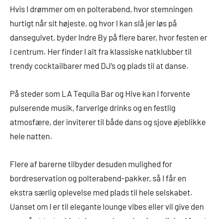
Hvis I drømmer om en polterabend, hvor stemningen
hurtigt når sit højeste, og hvor I kan slå jer løs på
dansegulvet, byder Indre By på flere barer, hvor festen er
i centrum. Her finder I alt fra klassiske natklubber til
trendy cocktailbarer med DJ’s og plads til at danse.
På steder som LA Tequila Bar og Hive kan I forvente
pulserende musik, farverige drinks og en festlig
atmosfære, der inviterer til både dans og sjove øjeblikke
hele natten.
Flere af barerne tilbyder desuden mulighed for
bordreservation og polterabend-pakker, så I får en
ekstra særlig oplevelse med plads til hele selskabet.
Uanset om I er til elegante lounge vibes eller vil give den