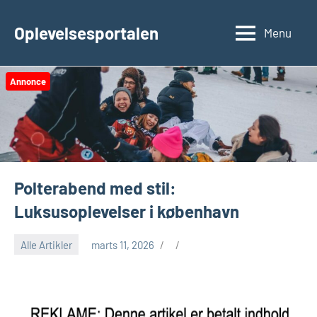
Videre
til
Oplevelsesportalen
Menu
indhold
Annonce
Polterabend med stil:
Luksusoplevelser i københavn
Alle Artikler
marts 11, 2026