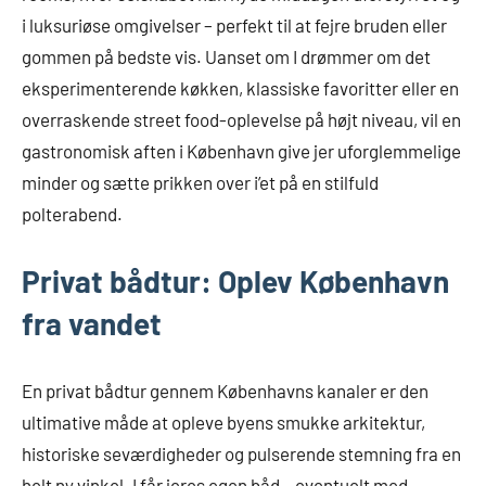
i luksuriøse omgivelser – perfekt til at fejre bruden eller
gommen på bedste vis. Uanset om I drømmer om det
eksperimenterende køkken, klassiske favoritter eller en
overraskende street food-oplevelse på højt niveau, vil en
gastronomisk aften i København give jer uforglemmelige
minder og sætte prikken over i’et på en stilfuld
polterabend.
Privat bådtur: Oplev København
fra vandet
En privat bådtur gennem Københavns kanaler er den
ultimative måde at opleve byens smukke arkitektur,
historiske seværdigheder og pulserende stemning fra en
helt ny vinkel. I får jeres egen båd – eventuelt med