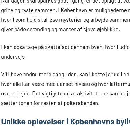
Når dagen skal sparkes godt i gang, er det oplagt at vælg
grine og ryste sammen. I København er mulighederne 
hvor I som hold skal løse mysterier og arbejde sammen f
giver både spænding og masser af sjove øjeblikke.
I kan også tage på skattejagt gennem byen, hvor I udf
undervejs.
Vil I have endnu mere gang i den, kan I kaste jer ud i 
hvor alle kan være med uanset niveau og hvor latterm
overarbejde. Det vigtigste er, at aktiviteterne samler
sætter tonen for resten af polterabenden.
Unikke oplevelser i Københavns byli