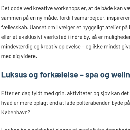
Det gode ved kreative workshops er, at de både kan væ
sammen på en ny måde, fordi I samarbejder, inspirerer
fællesskab. Uanset om I vælger et hyggeligt atelier på
eller et eksklusivt værksted i indre by, så er mulighed
mindeværdig og kreativ oplevelse – og ikke mindst gi
med sig videre.
Luksus og forkælelse – spa og well
Efter en dag fyldt med grin, aktiviteter og sjov kan det
hvad er mere oplagt end at lade polterabenden byde på 
København?
Her kan hele selskabet slappe af med alt fra dampbade