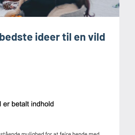
edste ideer til en vild
nestående mulighed for at fejre hende med