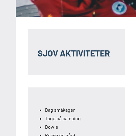
SJOV AKTIVITETER
Bag småkager
Tage på camping
Bowle
Besøg en gård