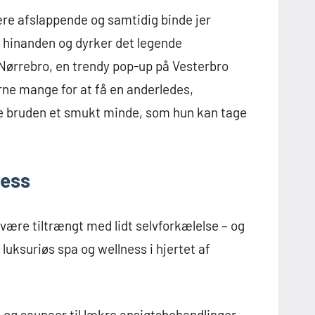
re afslappende og samtidig binde jer
 hinanden og dyrker det legende
 Nørrebro, en trendy pop-up på Vesterbro
erne mange for at få en anderledes,
ve bruden et smukt minde, som hun kan tage
ness
 være tiltrængt med lidt selvforkælelse – og
luksuriøs spa og wellness i hjertet af
 og saunaer til lækre ansigtsbehandlinger