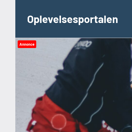
Videre
til
Oplevelsesportalen
indhold
Annonce