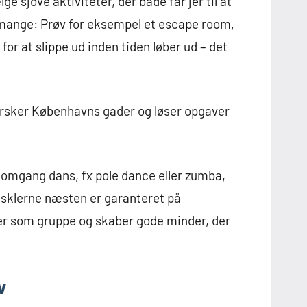
e sjove aktiviteter, der både får jer til at
mange: Prøv for eksempel et escape room,
or at slippe ud inden tiden løber ud – det
orsker Københavns gader og løser opgaver
en omgang dans, fx pole dance eller zumba,
usklerne næsten er garanteret på
 jer som gruppe og skaber gode minder, der
v