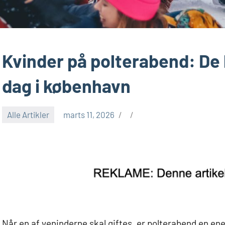
Kvinder på polterabend: De b
dag i københavn
Alle Artikler
marts 11, 2026
Når en af veninderne skal giftes, er polterabend en e