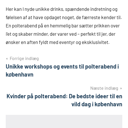
Her kan I nyde unikke drinks, spændende indretning og
følelsen af at have opdaget noget, de færreste kender til.
En polterabend på en hemmelig bar sætter prikken over
i’et og skaber minder, der varer ved – perfekt til jer, der
ønsker en aften fyldt med eventyr og eksklusivitet.
Indlægsnavigation
Forrige indlæg
Unikke workshops og events til polterabend i
københavn
Næste indlæg
Kvinder på polterabend: De bedste ideer til en
vild dag i københavn