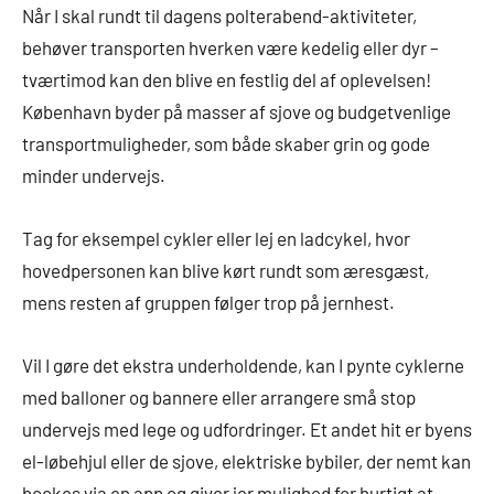
Når I skal rundt til dagens polterabend-aktiviteter,
behøver transporten hverken være kedelig eller dyr –
tværtimod kan den blive en festlig del af oplevelsen!
København byder på masser af sjove og budgetvenlige
transportmuligheder, som både skaber grin og gode
minder undervejs.
Tag for eksempel cykler eller lej en ladcykel, hvor
hovedpersonen kan blive kørt rundt som æresgæst,
mens resten af gruppen følger trop på jernhest.
Vil I gøre det ekstra underholdende, kan I pynte cyklerne
med balloner og bannere eller arrangere små stop
undervejs med lege og udfordringer. Et andet hit er byens
el-løbehjul eller de sjove, elektriske bybiler, der nemt kan
bookes via en app og giver jer mulighed for hurtigt at