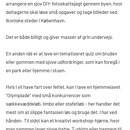
arrangere en sjov DIY-fotoskattejagt gennem byen, hvor
deltagerne skal løse små opgaver og tage billeder ved
ikoniske steder i København.
Det er både billigt og giver masser af grin undervejs.
En anden idé er at lave en tematiseret quiz om bruden
eller gommen med sjove udfordringer, som kan foregå i
en park eller hjemme i stuen.
Hvis I vil have fart over feltet, kan I lave en hjemmelavet
“Olympiade” med små konkurrencer som
sækkevæddeløb, limbo eller stafetløb – her handler det
mest om at slippe fantasien løs og bruge det, I har ved
hånden. Til sidst kan et kreativt workshop-hjørne, hvor
man sammen laver sjove hatte, T-shirts eller bannere til