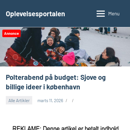
Videre
til
Oplevelsesportalen
Menu
indhold
Annonce
Polterabend på budget: Sjove og
billige ideer i københavn
Alle Artikler
marts 11, 2026