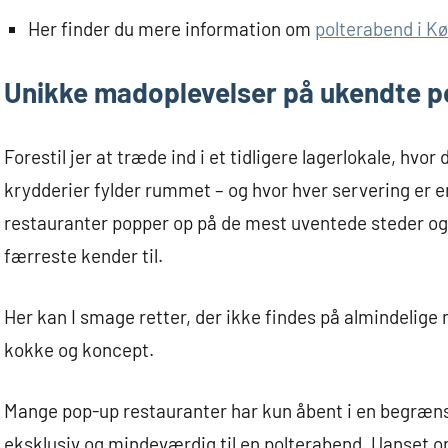
Her finder du mere information om
polterabend i K
Unikke madoplevelser på ukendte p
Forestil jer at træde ind i et tidligere lagerlokale, hv
krydderier fylder rummet – og hvor hver servering er
restauranter popper op på de mest uventede steder og 
færreste kender til.
Her kan I smage retter, der ikke findes på almindelig
kokke og koncept.
Mange pop-up restauranter har kun åbent i en begrænse
eksklusiv og mindeværdig til en polterabend. Uanset om 