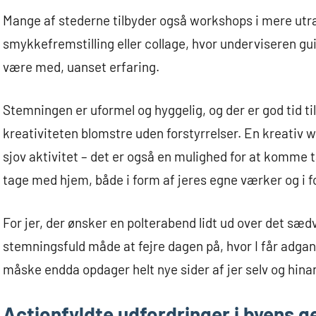
Mange af stederne tilbyder også workshops i mere utrad
smykkefremstilling eller collage, hvor underviseren guide
være med, uanset erfaring.
Stemningen er uformel og hyggelig, og der er god tid til
kreativiteten blomstre uden forstyrrelser. En kreativ wo
sjov aktivitet – det er også en mulighed for at komme 
tage med hjem, både i form af jeres egne værker og i fo
For jer, der ønsker en polterabend lidt ud over det sæd
stemningsfuld måde at fejre dagen på, hvor I får adga
måske endda opdager helt nye sider af jer selv og hina
Actionfyldte udfordringer i byens 