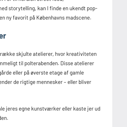
 storytelling, kan I finde en ukendt pop-
e en ny favorit på Københavns madscene.
er
ække skjulte atelierer, hvor kreativiteten
mmeligt til polterabenden. Disse atelierer
gårde eller på øverste etage af gamle
nder de rigtige mennesker – eller bliver
e jeres egne kunstværker eller kaste jer ud
den.