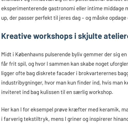
eksperimenterende gastronomi eller intime middage med
up, der passer perfekt til jeres dag – og måske opdag
Kreative workshops i skjulte atelier
Midt i Københavns pulserende byliv gemmer der sig en r
får frit spil, og hvor I sammen kan skabe noget uforgle
ligger ofte bag diskrete facader i brokvarterernes bag
industribygninger, hvor man kun finder ind, hvis man ke
inviteret ind bag kulissen til en særlig workshop.
Her kan I for eksempel prøve kræfter med keramik, mal
i farverig tekstiltryk, mens I griner og inspirerer hinan