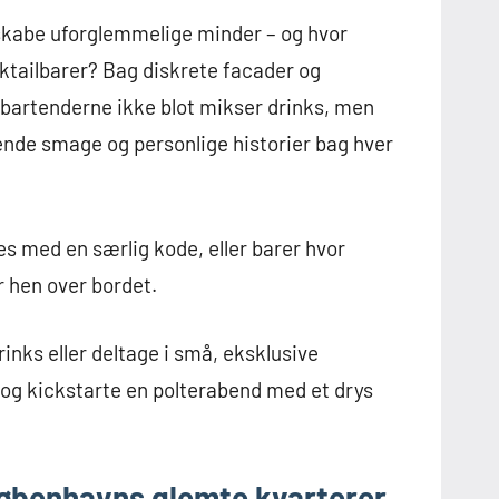
 skabe uforglemmelige minder – og hvor
ktailbarer? Bag diskrete facader og
bartenderne ikke blot mikser drinks, men
nde smage og personlige historier bag hver
s med en særlig kode, eller barer hvor
r hen over bordet.
inks eller deltage i små, eksklusive
og kickstarte en polterabend med et drys
øbenhavns glemte kvarterer