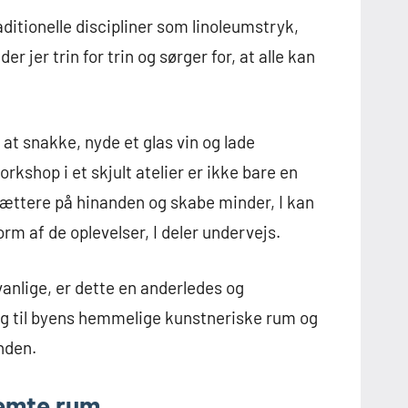
itionelle discipliner som linoleumstryk,
r jer trin for trin og sørger for, at alle kan
 at snakke, nyde et glas vin og lade
rkshop i et skjult atelier er ikke bare en
tættere på hinanden og skabe minder, I kan
rm af de oplevelser, I deler undervejs.
vanlige, er dette en anderledes og
ng til byens hemmelige kunstneriske rum og
nden.
gemte rum