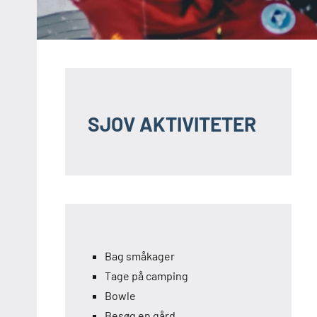
SJOV AKTIVITETER
Bag småkager
Tage på camping
Bowle
Besøg en gård