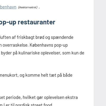
øbenhavn
.
op-up restauranter
or duften af friskbagt brød og spændende
 en overraskelse. Københavns pop-up
byder på kulinariske oplevelser, som kun de
e menukort, og komme helt tæt på både
t periode, hvilket gør oplevelsen ekstra
I er til nordisk street food,