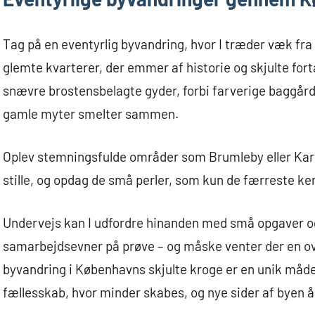
Tag på en eventyrlig byvandring, hvor I træder væk fra
glemte kvarterer, der emmer af historie og skjulte fort
snævre brostensbelagte gyder, forbi farverige baggårde
gamle myter smelter sammen.
Oplev stemningsfulde områder som Brumleby eller Kart
stille, og opdag de små perler, som kun de færreste ke
Undervejs kan I udfordre hinanden med små opgaver og 
samarbejdsevner på prøve – og måske venter der en o
byvandring i Københavns skjulte kroge er en unik måde 
fællesskab, hvor minder skabes, og nye sider af byen å