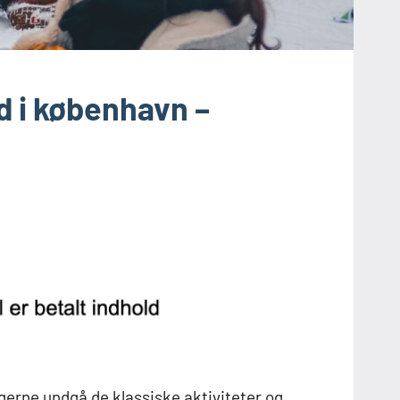
nd i københavn –
gerne undgå de klassiske aktiviteter og