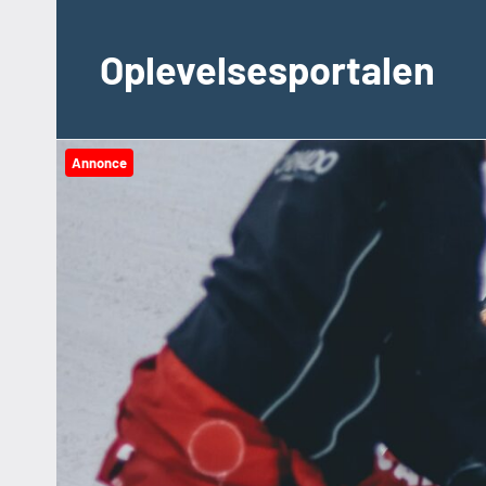
Videre
til
Oplevelsesportalen
indhold
Annonce