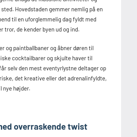
ige sted. Hovedstaden gemmer nemlig på en
abend til en uforglemmelig dag fyldt med
r tror, de kender byen ud og ind.
r og paintballbaner og åbner døren til
ske cocktailbarer og skjulte haver til
får selv den mest eventyrlystne deltager op
riske, det kreative eller det adrenalinfyldte,
l nye højder.
med overraskende twist