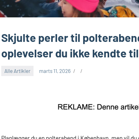
Skjulte perler til polterabe
oplevelser du ikke kendte til
Alle Artikler
marts 11, 2026
Planlægger du en polterabend i København, men vil du 